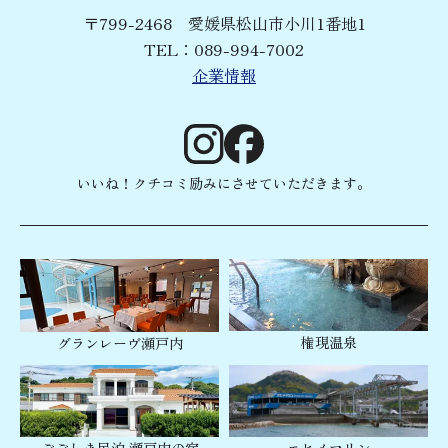
込等によるお支払い時のご案内等
〒799-2468 愛媛県松山市小川1番地1
（３）会員・顧客名簿管理
TEL：
089-994-7002
（４）ご提供サービスに関する、ダイレクトメール等
企業情報
の送付を行うため
（５）ご予約のお問い合わせや、ご予約後のアフター
サービスなどの対応を行うため
（６）お荷物やお土産等の受け取り・預かり管理
（７）お客様からのお問い合わせに対応するため
いいね！クチコミ励みにさせていただきます。
（８）その他ホテル業務に必要な業務
４．第三者への提供・開示の禁止
当社がお預かりする個人情報は、以下の場合を除き、第
三者に開示・提供いたしません。
権現温泉
グランレーヴ瀬戸内
（１）お客様の同意、承諾を得た場合
（２）法令等に基づく開示・提供が必要な場合
（３）人の生命、身体または財産保護の為に必要な場
合
（４）業務の委託を行う場合（宿泊業務、お荷物・お