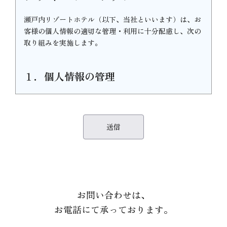
瀬戸内リゾートホテル（以下、当社といいます）は、お
客様の個人情報の適切な管理・利用に十分配慮し、次の
取り組みを実施します。
１．個人情報の管理
当社は、お客様の個人情報について、管理責任者を任命
するとともに、当社の個人情報保護に関する規定に従っ
て適切に管理します。
個人情報管理責任者 代表取締役 那須 泰泉
２．利用目的と収集範囲
お問い合わせは、
当社は、お客様からお名前・ご住所・電話番号・Eメー
ルアドレスなどの個人情報をご提供いただく場合は、あ
お電話にて承っております。
らかじめ利用目的やお問い合わせの窓口などをお知らせ