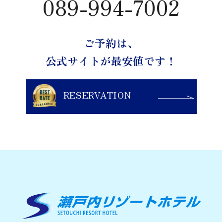
089-994-7002
し、適切な範囲内でお客様の個人情報を収集させていた
だきます。
当社のウェブサイトで収集する個人情報は以下の通りで
す。
ご予約は、
（１）お名前、フリガナ
公式サイトが最安値です！
（２）お電話番号
（３）メールアドレス
（４）ご予約情報
RESERVATION
（５）当サイトとのお取引履歴およびその内容
（６）その他お問い合わせ内容
３．個人情報の利用
当社は、お客様から同意いただいた目的の範囲内での
み、お客様の個人情報を利用させていただきます。
当社のウェブサイトでご入力されたお客様の個人情報
は、以下の目的のみに使用いたします。
（１）宿泊業務受付管理
（２）お支払いの処理および管理を行うため、銀行振